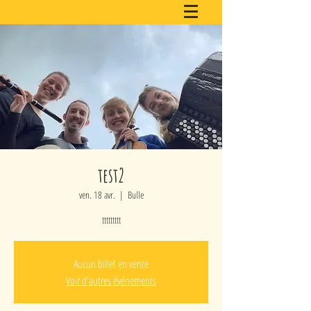
test2
ven. 18 avr.
  |  
Bulle
ttttttttt
Aucun billet en vente
Voir d'autres événements