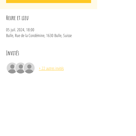
Heure et lieu
05 juil. 2024, 18:00
Bulle, Rue de la Condémine, 1630 Bulle, Suisse
Invités
+ 22 autres invités
À propos de l'événement
ans se soucier des frontières, l'hirondelle voyage sobrement 
de mer en mer en passant librement d'une culture à 
l'autre.
« Riturnella, tu rinnina chi vai lu mmaru mmaru ». S
Réinterprétations de chansons traditionnelles, folk, jazz, 
bossa nova.