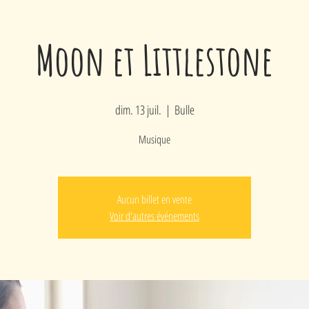
Moon et Littlestone
dim. 13 juil.
  |  
Bulle
Musique
Aucun billet en vente
Voir d'autres événements