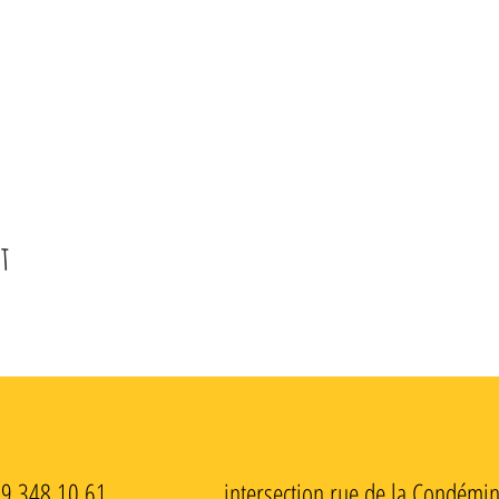
t
79 348 10 61 intersection rue de la Condémine - 