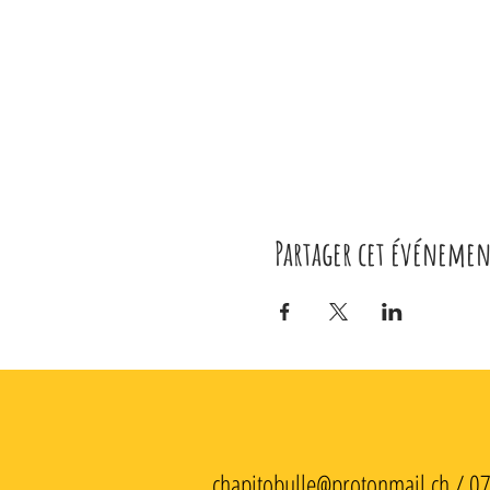
Partager cet événemen
chapitobulle@protonmail.ch
/ 0