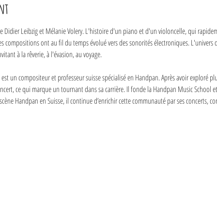
nt
 Didier Leibzig et Mélanie Volery. L'histoire d'un piano et d'un violoncelle, qui rapid
es compositions ont au fil du temps évolué vers des sonorités électroniques. L'univers 
tant à la rêverie, à l'évasion, au voyage.
e, est un compositeur et professeur suisse spécialisé en Handpan. Après avoir exploré plu
oncert, ce qui marque un tournant dans sa carrière. Il fonde la Handpan Music School e
scène Handpan en Suisse, il continue d’enrichir cette communauté par ses concerts, c