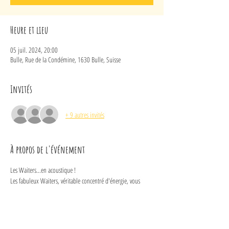
Heure et lieu
05 juil. 2024, 20:00
Bulle, Rue de la Condémine, 1630 Bulle, Suisse
Invités
+ 9 autres invités
À propos de l'événement
Les Waiters...en acoustique !
Les fabuleux Waiters, véritable concentré d'énergie, vous 
feront vivre une soirée de feu.
De Dutronc à Queen en passant par Led Zeppelin, AcDc, 
Renaud et bien d'autres et non des moindres, ils revisitent les 
classiques de votre enfance et celle de vos parents, réjouissent 