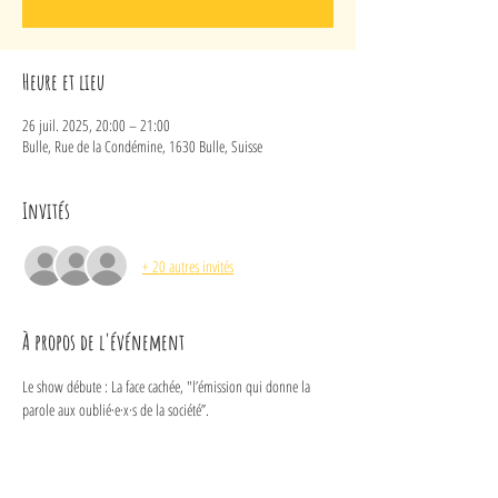
Heure et lieu
26 juil. 2025, 20:00 – 21:00
Bulle, Rue de la Condémine, 1630 Bulle, Suisse
Invités
+ 20 autres invités
À propos de l'événement
Le show débute : La face cachée, "l’émission qui donne la 
parole aux oublié·e·x·s de la société”.
Une présentatrice. Une chroniqueuse. L’excitation monte car 
ce soir-là, on invite sur le plateau un personnage très très 
spécial : Grimhilde, la belle-mère de Blanche-Neige !