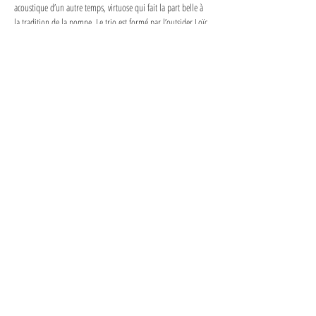
acoustique d’un autre temps, virtuose qui fait la part belle à 
la tradition de la pompe. Le trio est formé par l’outsider Loïc 
Grobéty qui pour le coup débranche sa basse électrique et ses 
distorsions, de Rafaël Medde qui a bourlingué de 
nombreuses années avec sa guitare et de Michaël son frère 
jumeau.
Rafaël Medde – guitare

Michaël Medde – guitare 

Loïc Grobéty – contrebasse
Liens :

Son : 
https://coquette.bandcamp.com/album/en-vadrouille
Video : 
https://www.youtube.com/watch?v=voEEiUL-KJ0
Partager cet événement