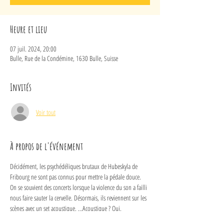
Heure et lieu
07 juil. 2024, 20:00
Bulle, Rue de la Condémine, 1630 Bulle, Suisse
Invités
Voir tout
À propos de l'événement
Décidément, les psychédéliques brutaux de Hubeskyla de 
Fribourg ne sont pas connus pour mettre la pédale douce. 
On se souvient des concerts lorsque la violence du son a failli 
nous faire sauter la cervelle. Désormais, ils reviennent sur les 
scènes avec un set acoustique. ...Acoustique ? Oui, 
effectivement!
