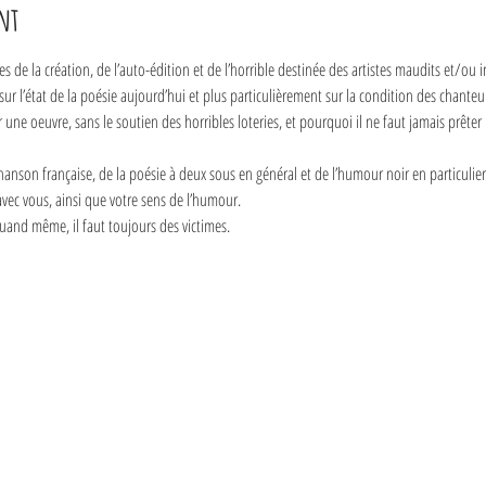
nt
res de la création, de l’auto-édition et de l’horrible destinée des artistes maudits et/ou i
 sur l’état de la poésie aujourd’hui et plus particulièrement sur la condition des chante
e oeuvre, sans le soutien des horribles loteries, et pourquoi il ne faut jamais prêter l
nson française, de la poésie à deux sous en général et de l’humour noir en particulier
vec vous, ainsi que votre sens de l’humour.
 quand même, il faut toujours des victimes. 