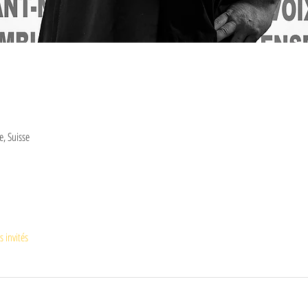
e, Suisse
s invités