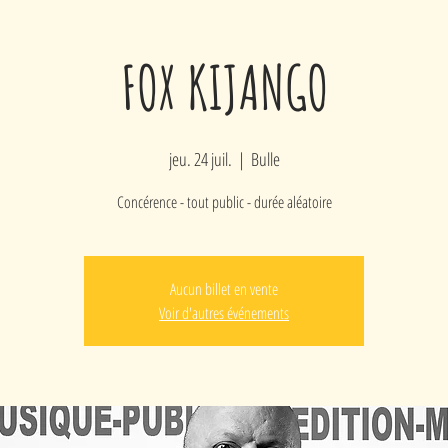
FOX KIJANGO
jeu. 24 juil.
  |  
Bulle
Concérence - tout public - durée aléatoire
Aucun billet en vente
Voir d'autres événements