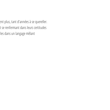
ent plus, tant d'années à se quereller. 
t se renfermant dans leurs certitudes 
lles dans un langage mêlant 