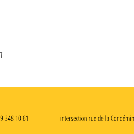
t
79 348 10 61 intersection rue de la Condémine - 