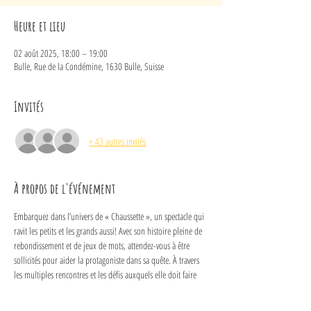
Heure et lieu
02 août 2025, 18:00 – 19:00
Bulle, Rue de la Condémine, 1630 Bulle, Suisse
Invités
+ 43 autres invités
À propos de l'événement
Embarquez dans l’univers de « Chaussette », un spectacle qui 
ravit les petits et les grands aussi! Avec son histoire pleine de 
rebondissement et de jeux de mots, attendez-vous à être 
sollicités pour aider la protagoniste dans sa quête. À travers 
les multiples rencontres et les défis auxquels elle doit faire 
face, Josette nous invite à réfléchir sur les thèmes de 
l’appartenance, de l’identité et de la diversité. C’est pas le 