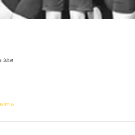
e, Suisse
es invités