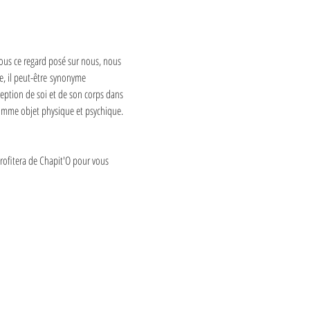
ous ce regard posé sur nous, nous 
e, il peut-être synonyme 
ception de soi et de son corps dans 
 comme objet physique et psychique. 
rofitera de Chapit'O pour vous 