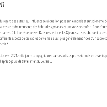
nt
u regard des autres, qui influence celui que l’on pose sur le monde et sur soi-même. S
ain·es ce cadre représente des habitudes agréables et une zone de confort. Pour d’autr
rrière à la liberté de penser. Dans ce spectacle, les 8 jeunes artistes abordent la per
es différents aspects de ces cadres de vie mais aussi plus généralement l’idée d’un cadre
nchir ?
tacle en 2024, cette jeune compagnie crée par des artistes professionnels en devenir, p
 après 5 jours de travail intense. Ce sera…