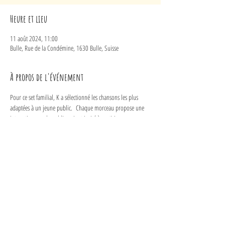
Heure et lieu
11 août 2024, 11:00
Bulle, Rue de la Condémine, 1630 Bulle, Suisse
À propos de l'événement
Pour ce set familial, K a sélectionné les chansons les plus 
adaptées à un jeune public.  Chaque morceau propose une 
interaction avec le public qui est invité à participer au 
spectacle. Chaque titre est accompagné d’un fond sonore 
dynamique et de projections vidéos interactives  et 
amusantes. Le micro et la guitare sont connectés par un 
système sans fil qui permet à l'artiste de se déplacer 
 librement dans le public.
K le Chanteur