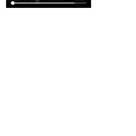
Avec Steve Fragnière à la guitare, Bertrand Cochard à la 
batterie et Pierre-André Dougoud à la basse, le trio de jazz 
improvisé CD&F est prêt à nous emmener dans un voyage 
musical unique et passionnant. Leur expérience et leur 
complicité sur scène promettent une soirée riche en émotions 
et en surprises. Leur complicité sur scène est palpable, une 
créativité sans limites. C'est le genre de moment où la 
musique prend vie et où tout peut arriver. Ça promet une 
soirée inoubliable !  Une soirée à ne pas manquer pour les 
amateurs de jazz et de découvertes musicales !
Partager cet événement