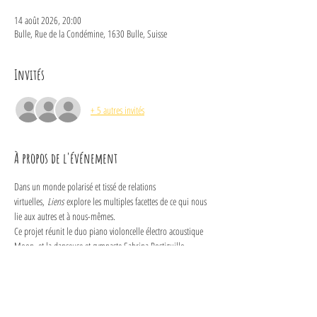
14 août 2026, 20:00
Bulle, Rue de la Condémine, 1630 Bulle, Suisse
Invités
+ 5 autres invités
À propos de l'événement
Dans un monde polarisé et tissé de relations 
virtuelles, 
Liens
 explore les multiples facettes de ce qui nous 
lie aux autres et à nous-mêmes.
Ce projet réunit le duo piano violoncelle électro acoustique 
Moon, et la danseuse et gymnaste Sabrina Postiguillo. 
Ensemble, ils proposent un spectacle intimiste et immersif 
qui entraîne le spectateur dans un voyage au cœur de lui-
même, dans sa relation au monde, à ses doutes, à ses 
craintes, ses joies, ses victoires.