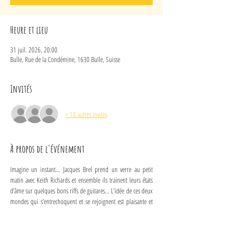
Heure et lieu
31 juil. 2026, 20:00
Bulle, Rue de la Condémine, 1630 Bulle, Suisse
Invités
+ 18 autres invités
À propos de l'événement
Imagine un instant… Jacques Brel prend un verre au petit 
matin avec Keith Richards et ensemble ils trainent leurs états 
d’âme sur quelques bons riffs de guitares… L’idée de ces deux 
mondes qui s’entrechoquent et se rejoignent est plaisante et 
l’histoire de GAHAN s’en inspire.
Groupe de compositions françaises avec une bonne vieille 