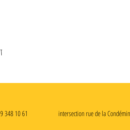
t
79 348 10 61 intersection rue de la Condémine - 