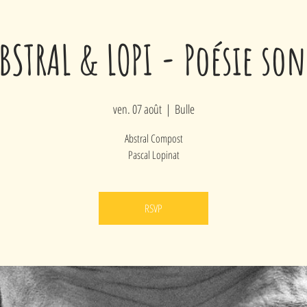
BSTRAL & LOPI - Poésie son
ven. 07 août
  |  
Bulle
Abstral Compost
Pascal Lopinat
RSVP