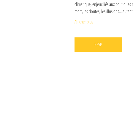
climatique, enjeux liés aux politiques m
mort, les doutes, les illusions... au
Afficher plus
RSVP