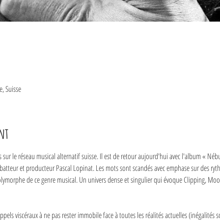
e, Suisse
nt
s sur le réseau musical alternatif suisse. Il est de retour aujourd'hui avec l'album « Né
batteur et producteur Pascal Lopinat. Les mots sont scandés avec emphase sur des ryt
polymorphe de ce genre musical. Un univers dense et singulier qui évoque Clipping, Mo
pels viscéraux à ne pas rester immobile face à toutes les réalités actuelles (inégalités so