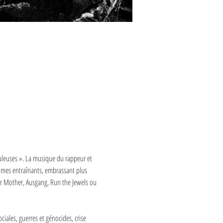
buleuses ». La musique du rappeur et 
hmes entraînants, embrassant plus 
or Mother, Ausgang, Run the Jewels ou 
ciales, guerres et génocides, crise 