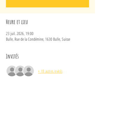
Heure et lieu
23 juil. 2026, 19:00
Bulle, Rue de la Condémine, 1630 Bulle, Suisse
Invités
+ 18 autres invités
À propos de l'événement
Durant 4 jours, 20 jeunes de 10 à 17 ans se sont réunis et 
ont collaboré à l'écriture d'un spectacle unique.
www.gommetteetgabatcho.ch