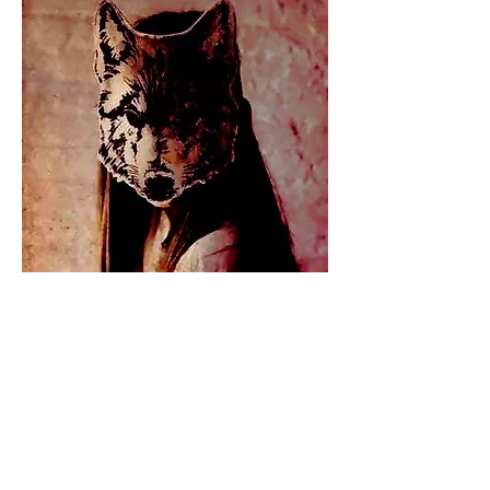
Promenons-nous dans les bois, pendant que le loup n'y est 
pas
... et d'un coup, quelque part dans les années 90, alors 
qu'il avait disparu d'Europe, le loup pointe à nouveau le 
bout de son nez. Aujourd'hui, il est de toutes nos histoires, 
des contes aux actualités, présenté comme cet éternel 