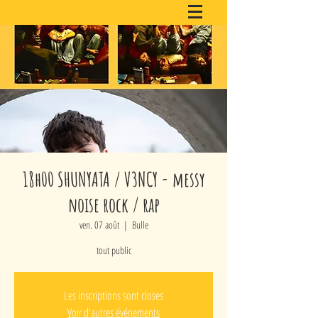
18h00 SHUNYATA / V3NCY - messy
noise rock / rap
ven. 07 août
  |  
Bulle
tout public
Les inscriptions sont closes
Voir d'autres événements