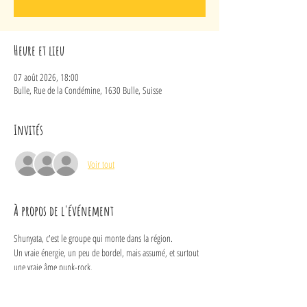
Heure et lieu
07 août 2026, 18:00
Bulle, Rue de la Condémine, 1630 Bulle, Suisse
Invités
Voir tout
À propos de l'événement
Shunyata, c'est le groupe qui monte dans la région. 
Un vraie énergie, un peu de bordel, mais assumé, et surtout 
une vraie âme punk-rock.
Pas de chichi, pas de pose, pas de tralala, c'est dans ta face, et 
c'est comme ça.