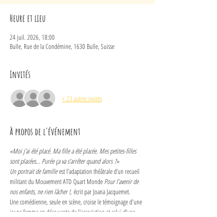
Heure et lieu
24 juil. 2026, 18:00
Bulle, Rue de la Condémine, 1630 Bulle, Suisse
Invités
+ 23 autres invités
À propos de l'événement
«Moi j’ai été placé. Ma fille a été placée. Mes petites-filles 
sont placées… Purée ça va s’arrêter quand alors ?»
Un portrait de famille
 est l’adaptation théâtrale d’un recueil 
militant du Mouvement ATD Quart Monde 
Pour l’avenir de 
nos enfants, ne rien lâcher !,
 écrit par Joana Jacquemet.
Une comédienne, seule en scène, croise le témoignage d'une 
jeune femme en découverte de l'association et celui d’une 