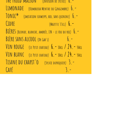
Thé Froid maison
6.-
(infusion de Sylvie)
Limonade
6.-
(Kombucha Menthe ou Gingembre)
Tonic*
6.-
(imitation schwepps, bio, sans quinine)
Cidre
6.-
(Mazette 33cl)
Bières
6.-
(Blonde, blanche, ambrée, IPA - le fou du roi)
Bière sans alcool
6.-
(Dr Gab's)
Vin rouge
6.-
/ 24.-
(Le Petit chateau)
10cl
50cl
Vin blanc
6.-
/ 24.-
(Le Petit chateau)
10cl
50cl
Tisane du chapit'o
3.-
(Sylvie dupasquier)
Café 3.-
Nos Fournisseurs :
(tous locaux, certains en #bio)
#Le Pain des Copains
, Sylvie Dupasquier,
#
Ferme de la Sauge
, #
Potag'OEX
, #
Ferme de la
Tourbiere
, #
Ferme des Sens
,
Fromagerie
Romanens
,
Boucherie Moret
, Les Délices