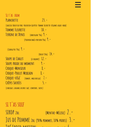
Si t'as faim
Planchette 23.-
(saucisse Boeuf ou porc-Vacher
in-Gruyère-
Tomme Fleurette-Légumes aigre-doux)
Tomme Fleurette 10.-
Terrine de Denis
9.-
(Aubergine 90g)
9.-
(Poivron/maïs popcorn 90g)
9.-
(Courgettes 90g)
14.-
(Boeuf 150g)
Soupe de Chalet
12.-
(à volonté)
Soupe froide du moment
9.-
Croque-Monsieur
8.-
Croque-Poulet Mexicain
8.-
Croque-végé
7.-
(tomate, mozzarella)
Crêpes Sucrées
5.-
(chocolat, caramel beurre salé, confiture, sucre)
si t'as soif
sirop
2.-
2dl
(Menthe-Mélisse)
Jus de Pomme
3.-
2dl
(90% pommes, 10% poires)